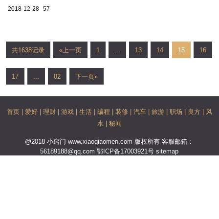
2018-12-28
57
共1638记录
«上一页
1
...
13
14
15
16
17
...
82
下一页»
首页
|
爱好
|
理财
|
游戏
|
生活
|
编程
|
装修
|
汽车
|
旅游
|
职场
|
良方
|
风
水
|
秘闻
@2018 小窍门 www.xiaoqiaomen.com 版权所有 客服邮箱：
56189188@qq.com
鄂ICP备17003921号
sitemap