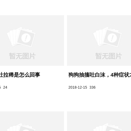
吐拉稀是怎么回事
狗狗抽搐吐白沫，4种症状才
5
24
2018-12-15
336