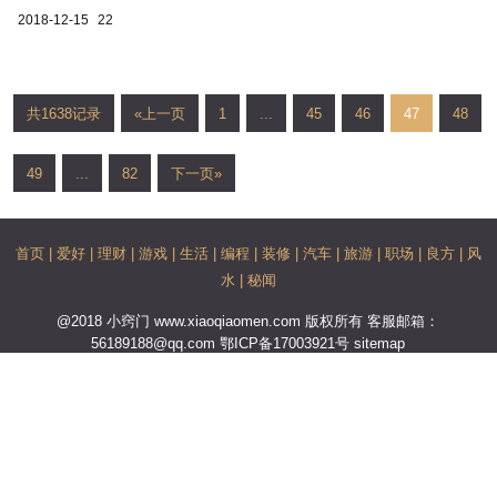
2018-12-15
22
共1638记录
«上一页
1
...
45
46
47
48
49
...
82
下一页»
首页
|
爱好
|
理财
|
游戏
|
生活
|
编程
|
装修
|
汽车
|
旅游
|
职场
|
良方
|
风
水
|
秘闻
@2018 小窍门 www.xiaoqiaomen.com 版权所有 客服邮箱：
56189188@qq.com
鄂ICP备17003921号
sitemap