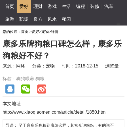
首页
爱好
理财
游戏
生活
编程
装修
汽车
旅游
职场
良方
风水
秘闻
您的位置：
首页
>
爱好
>
宠物
>
详情
康多乐牌狗粮口碑怎么样，康多乐
狗粮好不好？
来源：网络
分类：
宠物
时间：2018-12-15
浏览量：
标签：
狗狗喂养
狗粮
本文地址：
http://www.xiaoqiaomen.com/article/detail/1850.html
导语： 至于康多乐狗粮到底怎么样，其实众说纷纭，有的说不