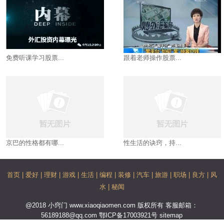
免费听课学习股票...
跟着老师操作股票...
京巴的性格都有哪...
性生活的诀窍，持...
首页
|
爱好
|
理财
|
游戏
|
生活
|
编程
|
装修
|
汽车
|
旅游
|
职场
|
良方
|
风
水
|
秘闻
@2018 小窍门 www.xiaoqiaomen.com 版权所有 客服邮箱：
56189188@qq.com
鄂ICP备17003921号
sitemap