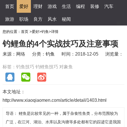
首页
爱好
理财
游戏
生活
编程
装修
汽车
旅游
职场
良方
风水
秘闻
您的位置：
首页
>
爱好
>
钓鱼
>
详情
钓鲤鱼的4个实战技巧及注意事项
来源：网络
分类：
钓鱼
时间：2018-12-05
浏览量：
标签：
钓鱼技巧
钓鲤鱼技巧
对象鱼
本文地址：
http://www.xiaoqiaomen.com/article/detail/1403.html
导语： 鲤鱼是比较常见的一种，属于杂食性鱼类，分布范围较为
广泛，在江河、湖泊、水库以及沟塘等多处都有它的踪迹它是我国