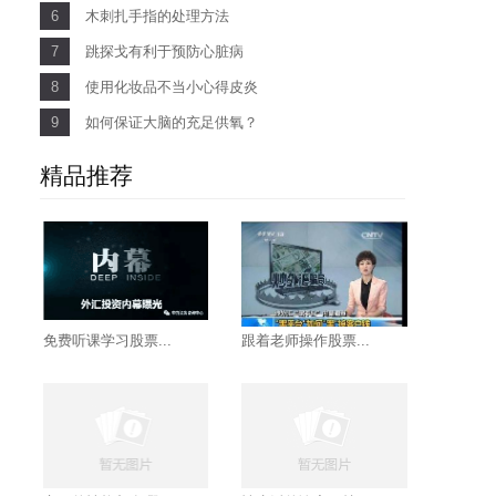
6
木刺扎手指的处理方法
7
跳探戈有利于预防心脏病
8
使用化妆品不当小心得皮炎
9
如何保证大脑的充足供氧？
精品推荐
免费听课学习股票...
跟着老师操作股票...