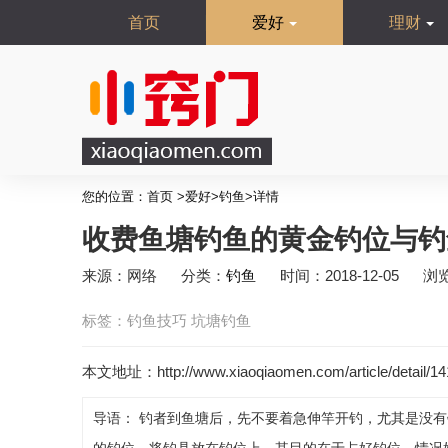
首页
爱好
理财
您的位置：
首页
>
爱好
>
钓鱼
>
详情
收费鱼塘钓鱼的黄金钓位与钓
来源：网络
分类：
钓鱼
时间：2018-12-05
浏
标签：
钓鱼技巧
坑塘钓鱼
本文地址：http://www.xiaoqiaomen.com/article/detail/14
导语： 钓者到鱼塘后，先不要着急伸竿开钓，尤其是没