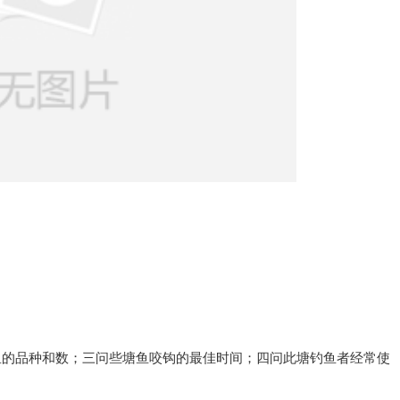
鱼的品种和数；三问些塘鱼咬钩的最佳时间；四问此塘钓鱼者经常使