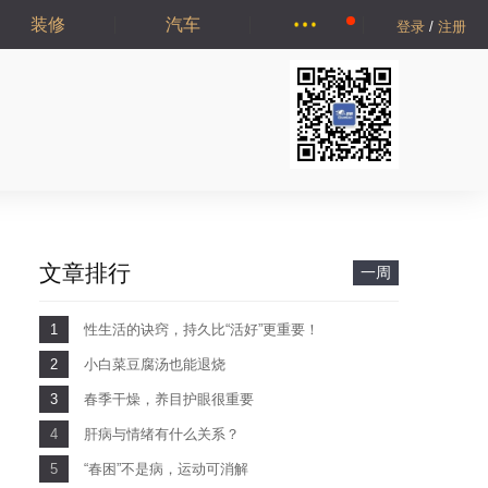
装修
汽车
登录
/
注册
文章排行
一周
1
性生活的诀窍，持久比“活好”更重要！
2
小白菜豆腐汤也能退烧
3
春季干燥，养目护眼很重要
4
肝病与情绪有什么关系？
5
“春困”不是病，运动可消解