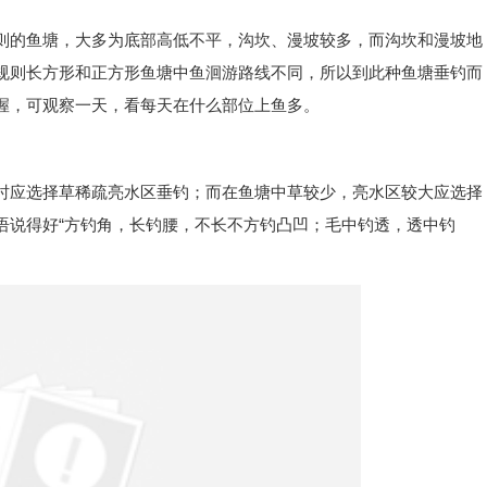
则的鱼塘，大多为底部高低不平，沟坎、漫坡较多，而沟坎和漫坡地
规则长方形和正方形鱼塘中鱼洄游路线不同，所以到此种鱼塘垂钓而
握，可观察一天，看每天在什么部位上鱼多。
时应选择草稀疏亮水区垂钓；而在鱼塘中草较少，亮水区较大应选择
语说得好“方钓角，长钓腰，不长不方钓凸凹；毛中钓透，透中钓