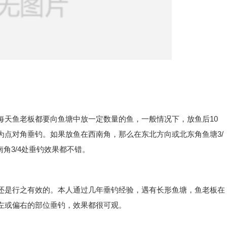
每天鱼老板都要向鱼塘中放一定数量的鱼，一般情况下，放鱼后10
为点对角垂钓。如果放鱼在西南角，那么在东北方向或北东角鱼塘3/
南角3/4处垂钓效果都不错。
还是行之有效的。本人通过几年垂钓经验，遇有长形鱼塘，鱼老板在
左或偏右的部位垂钓，效果都很可观。