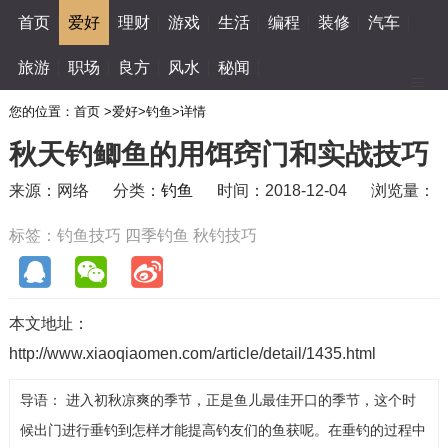
首页
爱好
理财
游戏
生活
编程
装修
汽车
旅游
职场
良方
风水
秘闻
您的位置：
首页
>
爱好
>
钓鱼
>
详情
秋天钓鲫鱼的用饵窍门和实战技巧
来源：网络
分类：
钓鱼
时间：2018-12-04
浏览量：
标签：
钓鱼技巧
四季钓鱼
秋钓技巧
本文地址：
http://www.xiaoqiaomen.com/article/detail/1435.html
导语： 进入初秋凉爽的季节，正是鱼儿最佳开口的季节，这个时
候出门进行垂钓到怎样才能提高钓友们的鱼获呢。在垂钓的过程中