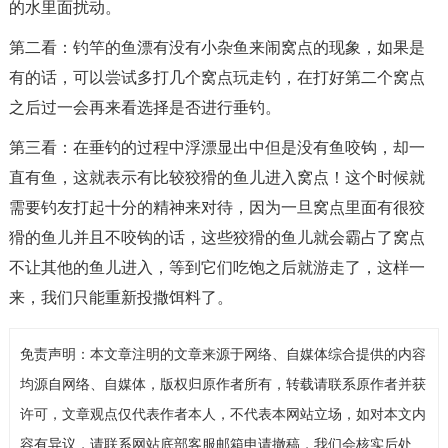
的水里面扰动。
第二看：钓竿的鱼漂有没有小杂鱼来闹窝点的现象，如果是
有的话，可以尝试多打几个窝点玩走钓，在打好第二个窝点
之后过一会再来看选择是否进行垂钓。
第三看：在垂钓的过程中浮漂显出中但是没有鱼咬钩，却一
直有鱼，这就表示有比较狡猾的鱼儿进入窝点！这个时候就
需要钓友打起十分的精神来对待，因为一旦窝点里面有很狡
猾的鱼儿并且不咬钩的话，这些狡猾的鱼儿就会霸占了窝点
不让其他的鱼儿进入，等到它们吃饱之后就游走了，这样一
来，我们只能重新投撒饵料了。
免责声明：本文章注明的文章来源于网络、自媒体综合提供的内容
均源自网络、自媒体，版权归原作者所有，转载请联系原作者并获
许可，文章观点仅代表作者本人，不代表本网站立场，如对本文内
容有异议，请联系网站底部客服邮箱申请撤稿，我们会核实后处