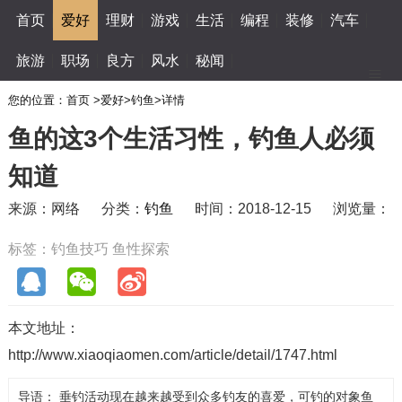
首页
爱好
理财
游戏
生活
编程
装修
汽车
旅游
职场
良方
风水
秘闻
您的位置：
首页
>
爱好
>
钓鱼
>
详情
鱼的这3个生活习性，钓鱼人必须
知道
来源：网络
分类：
钓鱼
时间：2018-12-15
浏览量：
标签：
钓鱼技巧
鱼性探索
本文地址：
http://www.xiaoqiaomen.com/article/detail/1747.html
导语： 垂钓活动现在越来越受到众多钓友的喜爱，可钓的对象鱼