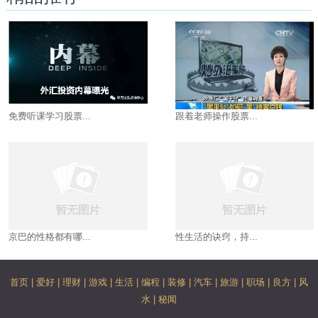
免费听课学习股票...
跟着老师操作股票...
京巴的性格都有哪...
性生活的诀窍，持...
首页
|
爱好
|
理财
|
游戏
|
生活
|
编程
|
装修
|
汽车
|
旅游
|
职场
|
良方
|
风
水
|
秘闻