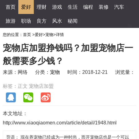
首页
爱好
理财
游戏
生活
编程
装修
汽车
旅游
职场
良方
风水
秘闻
您的位置：
首页
>
爱好
>
宠物
>
详情
宠物店加盟挣钱吗？加盟宠物店一
般需要多少钱？
来源：网络
分类：
宠物
时间：2018-12-21
浏览量：
标签：
正文
宠物店加盟
本文地址：
http://www.xiaoqiaomen.com/article/detail/1948.html
导语： 现在养宠物已经成为一种时尚，而开宠物店也是一个可以