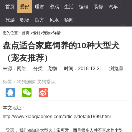
首页
爱好
理财
游戏
生活
编程
装修
汽车
旅游
职场
良方
风水
秘闻
您的位置：
首页
>
爱好
>
宠物
>
详情
盘点适合家庭饲养的10种大型犬
（宠友推荐）
来源：网络
分类：
宠物
时间：2018-12-21
浏览量：
标签：
狗狗选购
买狗常识
本文地址：
http://www.xiaoqiaomen.com/article/detail/1999.html
导语： 我们都知道大型犬非常可爱，而且很多人并不喜欢养小型