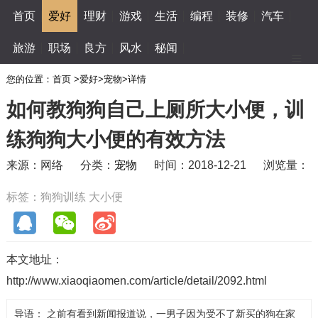
首页
爱好
理财
游戏
生活
编程
装修
汽车
旅游
职场
良方
风水
秘闻
您的位置：
首页
>
爱好
>
宠物
>
详情
如何教狗狗自己上厕所大小便，训
练狗狗大小便的有效方法
来源：网络
分类：
宠物
时间：2018-12-21
浏览量：
标签：
狗狗训练
大小便
本文地址：
http://www.xiaoqiaomen.com/article/detail/2092.html
导语： 之前有看到新闻报道说，一男子因为受不了新买的狗在家