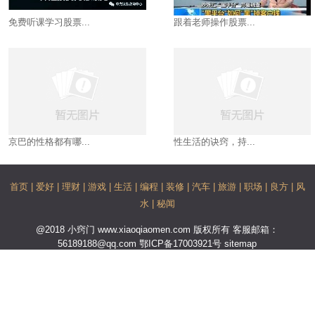
免费听课学习股票...
跟着老师操作股票...
京巴的性格都有哪...
性生活的诀窍，持...
首页
|
爱好
|
理财
|
游戏
|
生活
|
编程
|
装修
|
汽车
|
旅游
|
职场
|
良方
|
风
水
|
秘闻
@2018 小窍门 www.xiaoqiaomen.com 版权所有 客服邮箱：
56189188@qq.com
鄂ICP备17003921号
sitemap