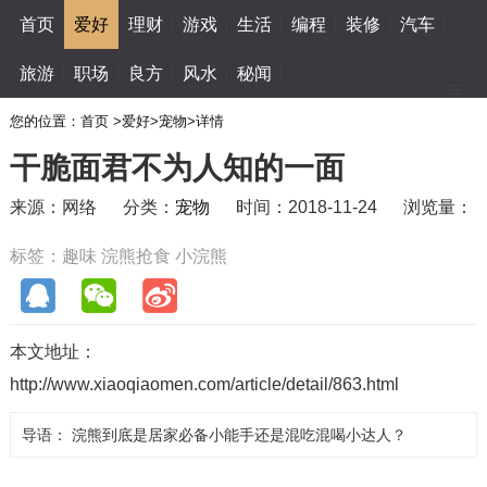
首页
爱好
理财
游戏
生活
编程
装修
汽车
旅游
职场
良方
风水
秘闻
您的位置：
首页
>
爱好
>
宠物
>
详情
干脆面君不为人知的一面
来源：网络
分类：
宠物
时间：2018-11-24
浏览量：
标签：
趣味
浣熊抢食
小浣熊
本文地址：
http://www.xiaoqiaomen.com/article/detail/863.html
导语： 浣熊到底是居家必备小能手还是混吃混喝小达人？