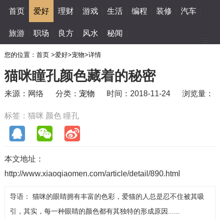
首页
爱好
理财
游戏
生活
编程
装修
汽车
旅游
职场
良方
风水
秘闻
您的位置：
首页
>
爱好
>
宠物
>
详情
猫咪瞳孔颜色藏着的秘密
来源：网络
分类：
宠物
时间：2018-11-24
浏览量：
标签：
猫咪
颜色
瞳孔
本文地址：
http://www.xiaoqiaomen.com/article/detail/890.html
导语： 猫咪的眼睛拥有丰富的色彩，爱猫的人总是忍不住被其吸
引，其实，每一种眼睛的颜色都有其独特的形成原因......