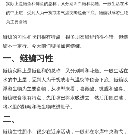
实际上是鲢鱼和鳙鱼的总称，又分别叫白鲢和花鲢。一般生活在水
的中上层，受到人为干扰或者气温突降也会下底。鲢鳙以浮游生物
为主要食物
鲢鳙的习性和吃饵很有特点，很多朋友鲫鲤钓得不错，但鲢
鳙不一定行。今天咱们聊聊如何鲢鳙。
一、鲢鳙习性
鲢鳙实际上是鲢鱼和的总称，又分别叫和花鲢。一般生活在
水的中上层，受到人为干扰或者气温突降也会下底。鲢鳙以
浮游生物为主要食物，从味型来看，喜微酸、微腥和酸臭。
鲢鳙吃食很有特点，先用嘴巴将水吸进去，然后用鳃过滤，
将水里的颗粒和微生物吃进肚子。
二、
鲢鳙生性胆小，很少在近岸活动，一般都在水库中央游弋，