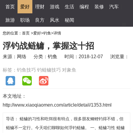
首页
爱好
理财
游戏
生活
编程
装修
汽车
旅游
职场
良方
风水
秘闻
您的位置：
首页
>
爱好
>
钓鱼
>
详情
浮钓战鲢鳙，掌握这十招
来源：网络
分类：
钓鱼
时间：2018-12-07
浏览量：
标签：
钓鱼技巧
钓鲢鳙技巧
对象鱼
本文地址：
http://www.xiaoqiaomen.com/article/detail/1353.html
导语： 鲢鳙的习性和吃饵很有特点，很多朋友鲫鲤钓得不错，但
鲢鳙不一定行。今天咱们聊聊如何浮钓鲢鳙。 一、鲢鳙习性 鲢鳙