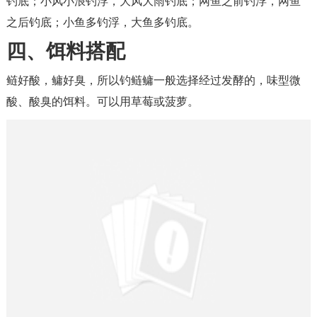
钓底；小风小浪钓浮，大风大雨钓底；网鱼之前钓浮，网鱼
之后钓底；小鱼多钓浮，大鱼多钓底。
四、饵料搭配
鲢好酸，鳙好臭，所以钓鲢鳙一般选择经过发酵的，味型微
酸、酸臭的饵料。可以用草莓或菠萝。