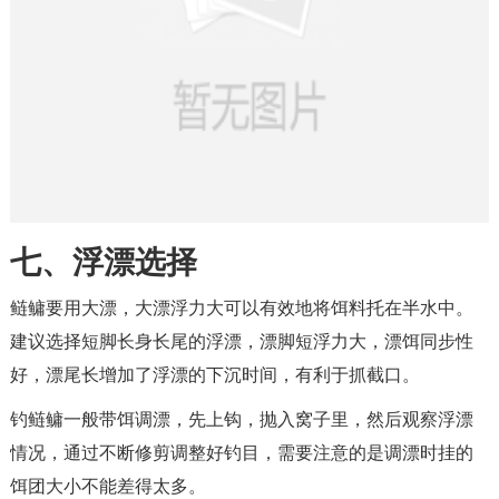
七、浮漂选择
鲢鳙要用大漂，大漂浮力大可以有效地将饵料托在半水中。
建议选择短脚长身长尾的浮漂，漂脚短浮力大，漂饵同步性
好，漂尾长增加了浮漂的下沉时间，有利于抓截口。
钓鲢鳙一般带饵调漂，先上钩，抛入窝子里，然后观察浮漂
情况，通过不断修剪调整好钓目，需要注意的是调漂时挂的
饵团大小不能差得太多。