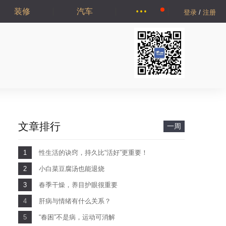
装修
汽车
登录
/
注册
文章排行
一周
1
性生活的诀窍，持久比“活好”更重要！
2
小白菜豆腐汤也能退烧
3
春季干燥，养目护眼很重要
4
肝病与情绪有什么关系？
5
“春困”不是病，运动可消解