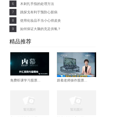
6
木刺扎手指的处理方法
7
跳探戈有利于预防心脏病
8
使用化妆品不当小心得皮炎
9
如何保证大脑的充足供氧？
精品推荐
免费听课学习股票...
跟着老师操作股票...